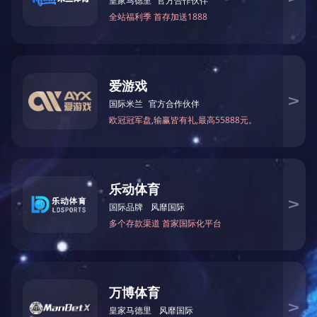
适用油箱直径：
GT4C301B
Φ125〜Φ153
蒸汽注入罐
mm适用油箱高
28罐/分钟
开云手机站
圆罐锡封
度：H87〜
官网-开云
267mm（可定
online(中国)
制）
查看: 1,880
0
开云手机站官网-开云
online(中国)
产品详情