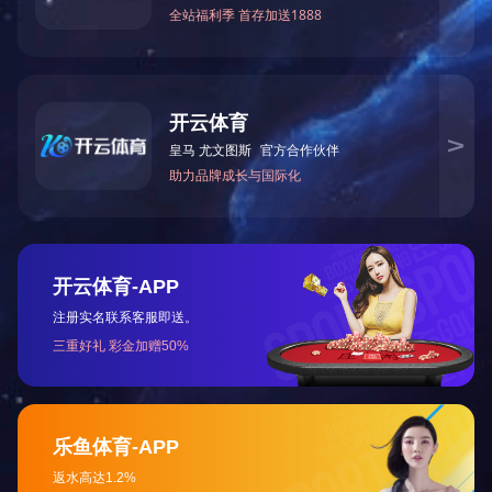
反馈
姓名*
邮箱 *