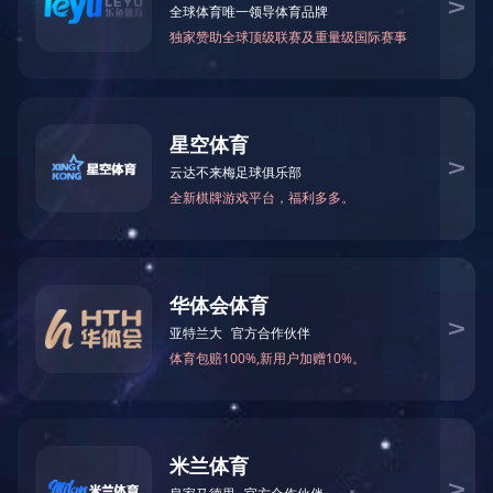
贴标机
托罐组合
灌装设备
其他
GT4C301B蒸汽注入罐开云手机站官网-开云
online(中国)
开云手机站官网-开云online(中国)
设备名称
主要目的
生产范围
生产能力