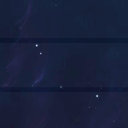
传送
开云手机站
设备名
传送带