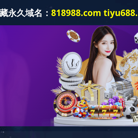
品中心
新闻
常见问题
开云手机站官网-开云ONL
贴标机
首页
产品中心
贴标机
传送带
/
/
/