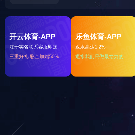
其他
开云手机站官网-开
云online(中国)
产
电话:+86-580-3801236
传真:+86-580-8070059
电子邮件:1018805101@qq.com