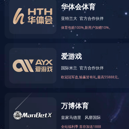
产品中心
开云手机站官网-开云online(中国)
加工设备
七拨手（罐型件）
贴标机
托罐组合
灌装设备